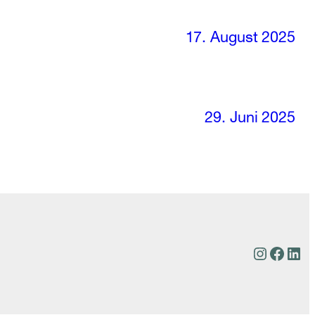
17. August 2025
29. Juni 2025
Instagr
Faceb
Lin