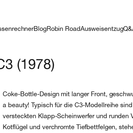
ssenrechner
Blog
Robin Road
Ausweisentzug
Q&
C3 (1978)
Coke-Bottle-Design mit langer Front, geschw
a beauty! Typisch für die C3-Modellreihe sind
versteckten Klapp-Scheinwerfer und runden V
Kotflügel und verchromte Tiefbettfelgen, ste